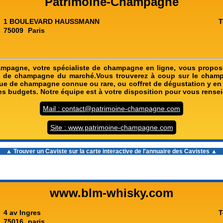
Patrimoine-Champagne
1 BOULEVARD HAUSSMANN
T
75009
Paris
ampagne, votre spécialiste de champagne en ligne, vous propos
 de champagne du marché.Vous trouverez à coup sur le cham
ue de champagne connue ou rare, ou coffret de dégustation y en 
les budgets. Notre équipe est à votre disposition pour vous rense
Mail : contact@patrimoine-champagne.com
Site : www.patrimoine-champagne.com
▲ Trouver un Caviste sur la carte interactive de l'
annuaire des Cavistes
▲
www.blm-whisky.com
4 av Ingres
T
75016
paris