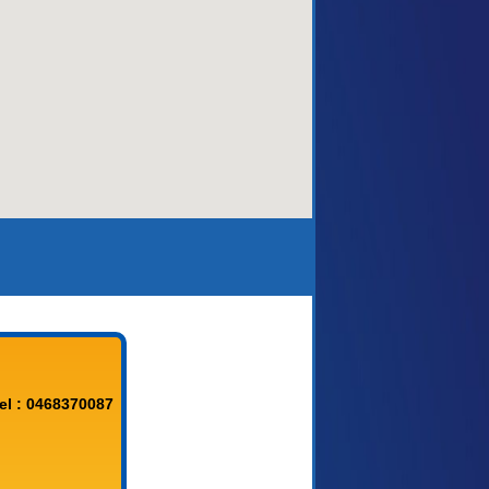
aca)
el : 0468370087