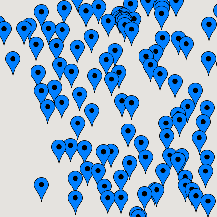
Bourgogne
Bretagne
Centre
Champagne-Ardenne
Franche-Comté
Haute-Normandie
Ile-de-France
Languedoc-Roussillon
Limousin
Lorraine
Midi-Pyrénées
Nord-Pas-de-Calais
Pays-de-la-Loire
Picardie
Poitou-Charentes