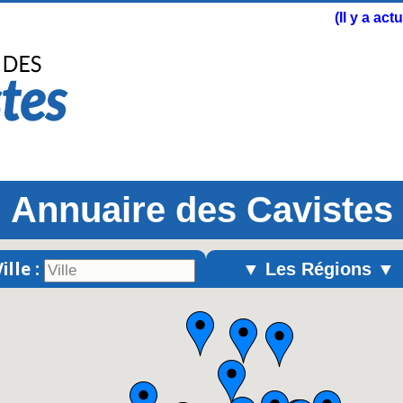
(Il y a ac
Annuaire des Cavistes
ille :
▼ Les Régions ▼
Alsace
Aquitaine
Auvergne
Basse-Normandie