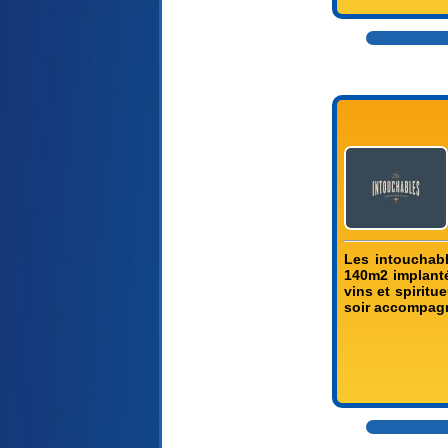
Les intouchabl
140m2 implanté
vins et spiritu
soir accompagn