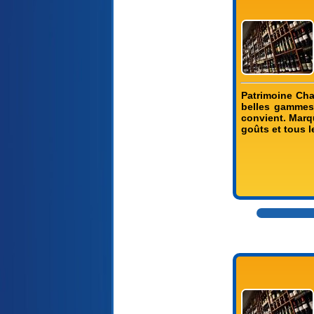
Patrimoine Ch
belles gammes
convient. Marq
goûts et tous 