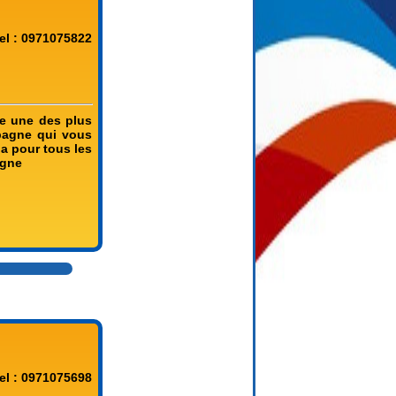
el : 0971075822
e une des plus
pagne qui vous
a pour tous les
igne
el : 0971075698