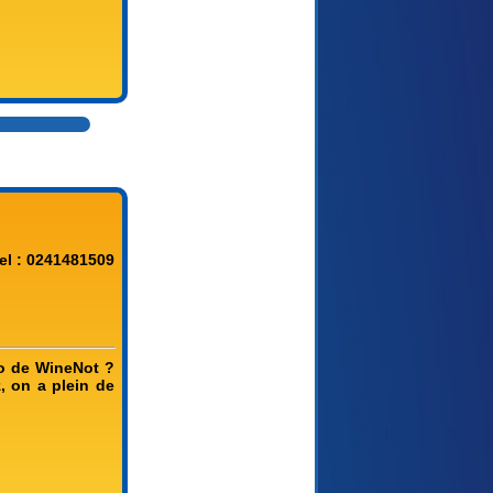
el : 0241481509
do de WineNot ?
, on a plein de