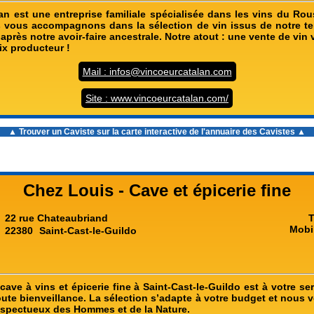
an est une entreprise familiale spécialisée dans les vins du Rous
s vous accompagnons dans la sélection de vin issus de notre terr
après notre avoir-faire ancestrale. Notre atout : une vente de vi
rix producteur !
Mail : infos@vincoeurcatalan.com
Site : www.vincoeurcatalan.com/
▲ Trouver un Caviste sur la carte interactive de l'
annuaire des Cavistes
▲
Chez Louis - Cave et épicerie fine
22 rue Chateaubriand
T
Mobi
22380
Saint-Cast-le-Guildo
cave à vins et épicerie fine à Saint-Cast-le-Guildo est à votre s
toute bienveillance. La sélection s’adapte à votre budget et nous
espectueux des Hommes et de la Nature.