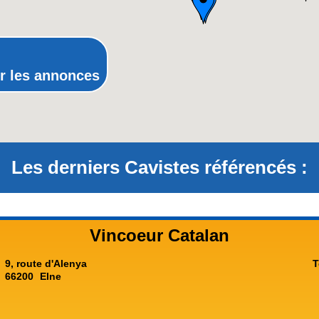
Provence-Alpes-Côte-d'Azur(p
Rhône-Alpes
r les annonces
Les derniers Cavistes référencés :
Vincoeur Catalan
9, route d'Alenya
T
66200
Elne