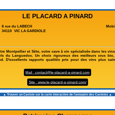
LE PLACARD A PINARD
6 rue du LABECH
Mobi
34110
VIC LA GARDIOLE
re Montpellier et Sète, votre cave à vin spécialisée dans les vin
rels du Languedoc. Un choix rigoureux des meilleurs crus bio,
d. D'excellents rapports qualités prix pour des vins plus sain
Mail : contact@le-placard-a-pinard.com
Site : www.le-placard-a-pinard.com/
▲ Trouver un Caviste sur la carte interactive de l'
annuaire des Cavistes
▲