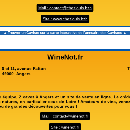
Mail : contact@chezlouis.bzh
Site : www.chezlouis.bzh
▲ Trouver un Caviste sur la carte interactive de l'
annuaire des Cavistes
▲
WineNot.fr
9 et 11, avenue Patton
T
49000
Angers
e équipe, 2 caves à Angers et un site de vente en ligne. Le cré
t natures, en particulier ceux de Loire ! Amateurs de vins, venez
ou de grandes découvertes pour vous !
Mail : contact@winenot.fr
Site : winenot.fr