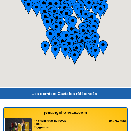
Les derniers Cavistes référencés :
jemangefrancais.com
47 chemin de Bellevue
0567672051
81990
Puygouzon