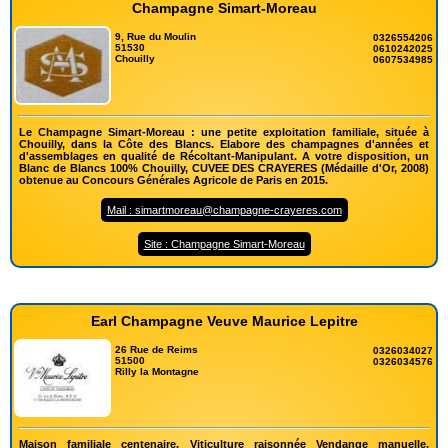
Champagne Simart-Moreau
9, Rue du Moulin
0326554206
51530
0610242025
Chouilly
0607534985
Le Champagne Simart-Moreau : une petite exploitation familiale, située à
Chouilly, dans la Côte des Blancs. Elabore des champagnes d'années et
d'assemblages en qualité de Récoltant-Manipulant. A votre disposition, un
Blanc de Blancs 100% Chouilly, CUVEE DES CRAYERES (Médaille d'Or, 2008)
obtenue au Concours Générales Agricole de Paris en 2015.
Mail : simartmoreau@champagne-crayeres.com
Site : Champagne Simart-Moreau
Earl Champagne Veuve Maurice Lepitre
26 Rue de Reims
0326034027
51500
0326034576
Rilly la Montagne
Maison familiale centenaire, Viticulture raisonnée Vendange manuelle,