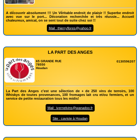
A découvrir absolument !!! Un Véritable endroit de plaisir !! Superbe endroit
avec vue sur le port... Décoration recherchée et très réussie... Accueil
chaleureux, amical, on se sent tout de suite chez soi !!
Mail : thierryflores@yahoo.fr
LA PART DES ANGES
65 GRANDE RUE
0130596207
78550
Houdan
La Part des Anges c'est une sélection de + de 250 vins de terroirs, 100
Whiskys de toutes provenances, 100 fromages lait cru et/ou fermiers, et un
service de petite restauration tous les midis!
Mail : ivernelvins@wanadoo.fr
Site : caviste à Houdan