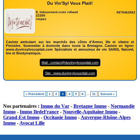
Du Vin'Syl Vous Plait!
8, lotissement croix rolland
0679463662
22300
rospez
Caviste ambulant sur les marchés des côtes d’Armor, Ille et vilaine et
Finistère. Sommelier à domicile dans toute la Bretagne. Caviste en ligne:
www.duvinsylvousplait.com Spécialiste et amoureux de vin SAINS, Naturel,
bio et Biodynamique.
Mail : contact@duvinsylvousplait.com
Site : www.duvinsylvousplait.com
« Précédent
1
2
3
4
5
6
…
11
Suivant »
Nos partenaires :
Immo du Var
-
Bretagne Immo
-
Normandie
Immo
-
Immo IledeFrance
-
Nouvelle-Aquitaine Immo
-
Grand-Est Immo
-
Occitanie Immo
-
Auvergne-Rhône-Alpes
Immo
-
Avocat Lille