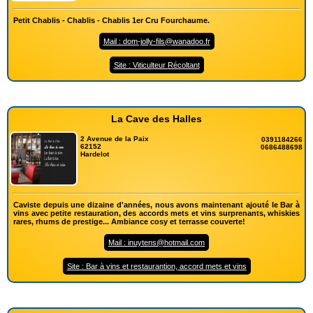
Petit Chablis - Chablis - Chablis 1er Cru Fourchaume.
Mail : dom-jolly-fils@wanadoo.fr
Site : Viticulteur Récoltant
La Cave des Halles
2 Avenue de la Paix
0391184266
62152
0686488698
Hardelot
Caviste depuis une dizaine d'années, nous avons maintenant ajouté le Bar à
vins avec petite restauration, des accords mets et vins surprenants, whiskies
rares, rhums de prestige... Ambiance cosy et terrasse couverte!
Mail : inuytens@hotmail.com
Site : Bar à vins et restaurantion, accord mets et vins