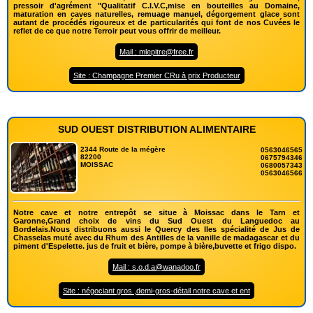
pressoir d'agrément "Qualitatif C.I.V.C,mise en bouteilles au Domaine,
maturation en caves naturelles, remuage manuel, dégorgement glace sont
autant de procédés rigoureux et de particularités qui font de nos Cuvées le
reflet de ce que notre Terroir peut vous offrir de meilleur.
Mail : mlepitre@free.fr
Site : Champagne Premier CRu à prix Producteur
SUD OUEST DISTRIBUTION ALIMENTAIRE
2344 Route de la mégère
0563046565
82200
0675794346
MOISSAC
0680057343
0563046566
Notre cave et notre entrepôt se situe à Moissac dans le Tarn et
Garonne,Grand choix de vins du Sud Ouest du Languedoc au
Bordelais.Nous distribuons aussi le Quercy des Iles spécialité de Jus de
Chasselas muté avec du Rhum des Antilles de la vanille de madagascar et du
piment d'Espelette. jus de fruit et bière, pompe à bière,buvette et frigo dispo.
Mail : s.o.d.a@wanadoo.fr
Site : négociant gros ,demi-gros-détail notre cave et ent