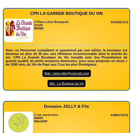
CPH LA GARNDE BOUTIQUE DU VIN
3 Place Léon Bourgeois
0326401212
51100
REIMS
Avec un Personnel compétent et passionné par son métier, la boutique est
devenue en plus de 30 ans une référence incontournable dans le monde du
vin. CPH La Grande Boutique du Vin travaille avec des Propriétaires de
grande qualité, de petite-moyenne dimension, pour vous proposer un choix +
de 1000 vins, du Vin de Pays aux Crus les plus Prestigieux.
Mail : reims.lgbv@vinscph.com
Site : La Boutique du vin
Domaine JOLLY & Fils
2 rue auxerroise
0386474231
89800
MALIGNY