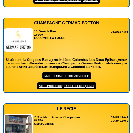
Site : Caviste, vins de propriétés, spiritueux.
CHAMPAGNE GERMAR BRETON
19 Grande Rue
0325277303
10200
COLOMBE LA FOSSE
Situé dans la Côte des Bar, à proximité de Colombey Les Deux Eglises, venez
découvrir les différentes cuvées de Champagne Germar Breton, élaborées par
Laurent BRETON, récoltant manipulant à Colombé La Fosse.
Mail : germar.breton@orange.fr
Site : Producteur, Récoltant Manipulant
LE RECIF
7 Rue Marc Antoine Charpentier
0468843043
66750
0668492969
Saint-Cyprien