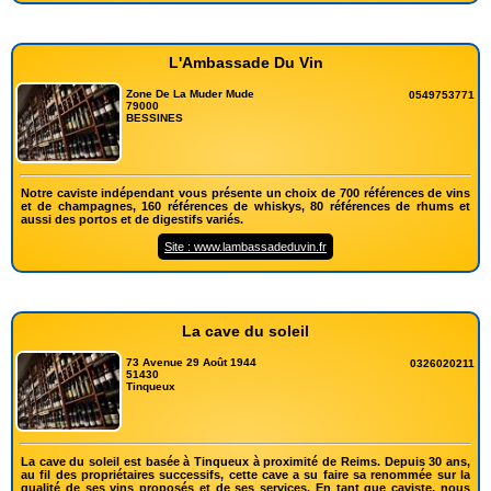
L'Ambassade Du Vin
Zone De La Muder Mude
0549753771
79000
BESSINES
Notre caviste indépendant vous présente un choix de 700 références de vins
et de champagnes, 160 références de whiskys, 80 références de rhums et
aussi des portos et de digestifs variés.
Site : www.lambassadeduvin.fr
La cave du soleil
73 Avenue 29 Août 1944
0326020211
51430
Tinqueux
La cave du soleil est basée à Tinqueux à proximité de Reims. Depuis 30 ans,
au fil des propriétaires successifs, cette cave a su faire sa renommée sur la
qualité de ses vins proposés et de ses services. En tant que caviste, nous