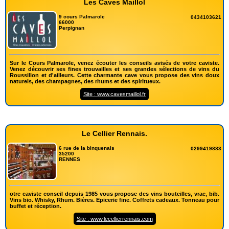
Les Caves Maillol
9 cours Palmarole
0434103621
66000
Perpignan
Sur le Cours Palmarole, venez écouter les conseils avisés de votre caviste.
Venez découvrir ses fines trouvailles et ses grandes sélections de vins du
Roussillon et d'ailleurs. Cette charmante cave vous propose des vins doux
naturels, des champagnes, des rhums et des spiritueux.
Site : www.cavesmaillol.fr
Le Cellier Rennais.
6 rue de la binquenais
0299419883
35200
RENNES
otre caviste conseil depuis 1985 vous propose des vins bouteilles, vrac, bib.
Vins bio. Whisky, Rhum. Bières. Epicerie fine. Coffrets cadeaux. Tonneau pour
buffet et réception.
Site : www.lecellierrennais.com