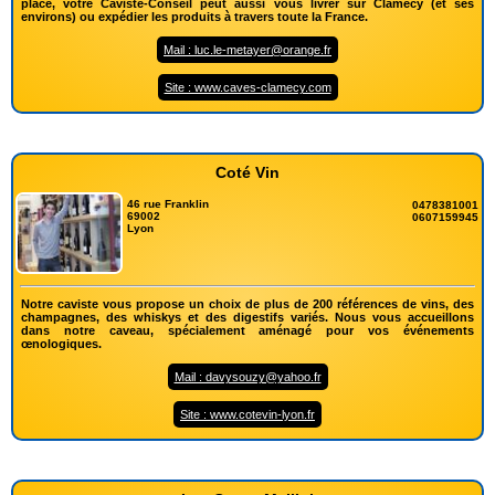
place, votre Caviste-Conseil peut aussi vous livrer sur Clamecy (et ses
environs) ou expédier les produits à travers toute la France.
Mail : luc.le-metayer@orange.fr
Site : www.caves-clamecy.com
Coté Vin
46 rue Franklin
0478381001
69002
0607159945
Lyon
Notre caviste vous propose un choix de plus de 200 références de vins, des
champagnes, des whiskys et des digestifs variés. Nous vous accueillons
dans notre caveau, spécialement aménagé pour vos événements
œnologiques.
Mail : davysouzy@yahoo.fr
Site : www.cotevin-lyon.fr