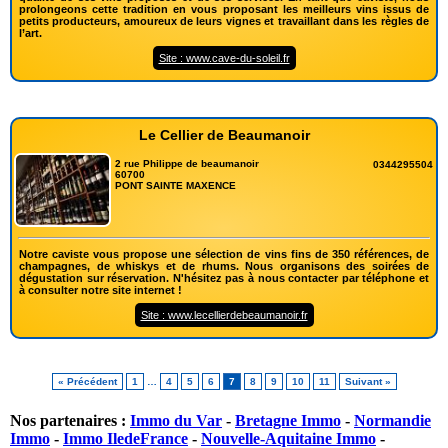
prolongeons cette tradition en vous proposant les meilleurs vins issus de
petits producteurs, amoureux de leurs vignes et travaillant dans les règles de
l’art.
Site : www.cave-du-soleil.fr
Le Cellier de Beaumanoir
2 rue Philippe de beaumanoir
0344295504
60700
PONT SAINTE MAXENCE
Notre caviste vous propose une sélection de vins fins de 350 références, de
champagnes, de whiskys et de rhums. Nous organisons des soirées de
dégustation sur réservation. N'hésitez pas à nous contacter par téléphone et
à consulter notre site internet !
Site : www.lecellierdebeaumanoir.fr
« Précédent
1
…
4
5
6
7
8
9
10
11
Suivant »
Nos partenaires :
Immo du Var
-
Bretagne Immo
-
Normandie
Immo
-
Immo IledeFrance
-
Nouvelle-Aquitaine Immo
-