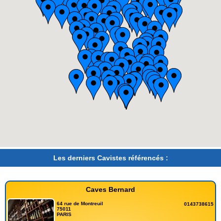
Les derniers Cavistes référencés :
Caves Bernard
64 rue de Montreuil
0143738615
75011
PARIS