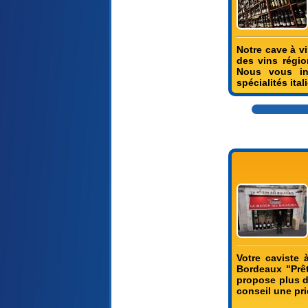
Notre cave à v
des vins régi
Nous vous in
spécialités ita
Votre caviste 
Bordeaux "Prêt
propose plus de
conseil une pri