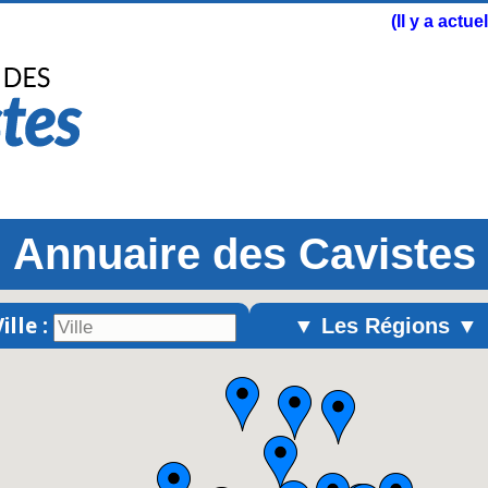
(Il y a actu
Annuaire des Cavistes
ille :
▼ Les Régions ▼
Alsace
Aquitaine
Auvergne
Basse-Normandie