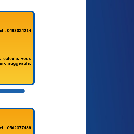
el : 0493624214
s calculé, vous
aux suggestifs.
el : 0562377489