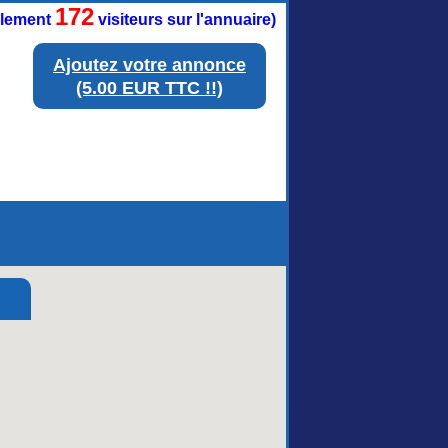
172
ellement
visiteurs sur l'annuaire)
Ajoutez votre annonce
(5.00 EUR TTC !!)