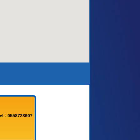
aca)
el : 0558728907