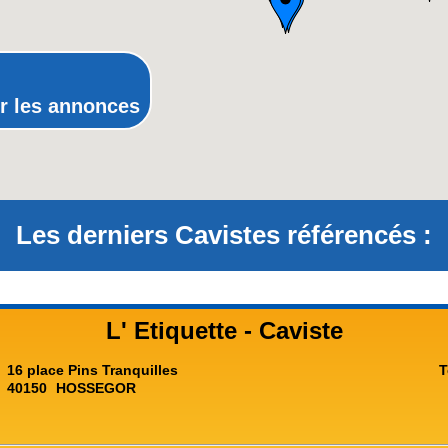
Provence-Alpes-Côte-d'Azur(p
Rhône-Alpes
r les annonces
Les derniers Cavistes référencés :
L' Etiquette - Caviste
16 place Pins Tranquilles
T
40150
HOSSEGOR