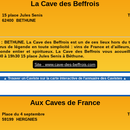
La Cave des Beffrois
15 place Jules Senis
T
62400
BETHUNE
à : BETHUNE. La Cave des Beffrois est un de ces lieux hors du
rus de légende en toute simplicité : vins de France et d’ailleur
onde entier et spiritueux. La Cave des Beffrois vous accueil
0 à 19h30 15 place Jules Senis à Béthune.
Site : www.cave-des-beffrois.com
▲ Trouver un Caviste sur la carte interactive de l'
annuaire des Cavistes
▲
Aux Caves de France
Place du 4 septembre
T
59199
HERGNIES