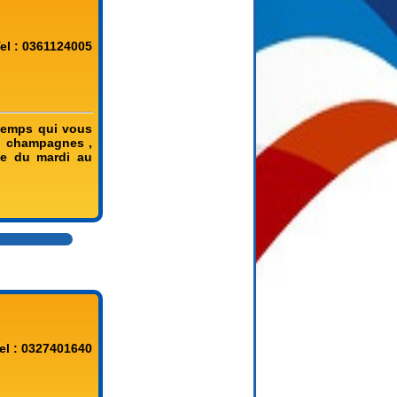
el : 0361124005
 temps qui vous
s, champagnes ,
le du mardi au
el : 0327401640