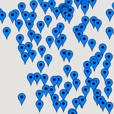
Bourgogne
Bretagne
Centre
Champagne-Ardenne
Franche-Comté
Haute-Normandie
Ile-de-France
Languedoc-Roussillon
Limousin
Lorraine
Midi-Pyrénées
Nord-Pas-de-Calais
Pays-de-la-Loire
Picardie
Poitou-Charentes