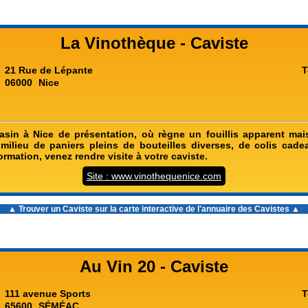
La Vinothèque - Caviste
21 Rue de Lépante
T
06000
Nice
in à Nice de présentation, où règne un fouillis apparent mai
ilieu de paniers pleins de bouteilles diverses, de colis cade
ormation, venez rendre visite à votre caviste.
Site : www.vinothequenice.com
▲ Trouver un Caviste sur la carte interactive de l'
annuaire des Cavistes
▲
Au Vin 20 - Caviste
111 avenue Sports
T
65600
SÉMÉAC