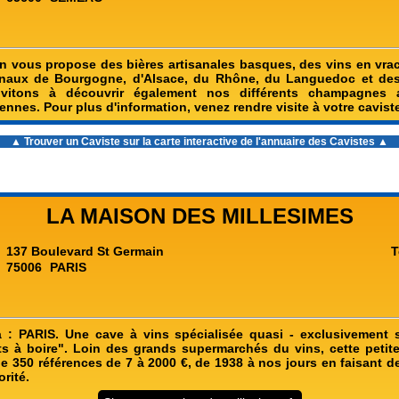
in vous propose des bières artisanales basques, des vins en vrac,
onaux de Bourgogne, d'Alsace, du Rhône, du Languedoc et des
vitons à découvrir également nos différents champagnes 
liennes. Pour plus d'information, venez rendre visite à votre cavist
▲ Trouver un Caviste sur la carte interactive de l'
annuaire des Cavistes
▲
LA MAISON DES MILLESIMES
137 Boulevard St Germain
T
75006
PARIS
à : PARIS. Une cave à vins spécialisée quasi - exclusivement 
s à boire". Loin des grands supermarchés du vins, cette petite
 350 références de 7 à 2000 €, de 1938 à nos jours en faisant de
orité.