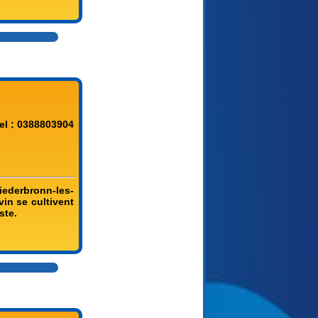
el : 0388803904
Niederbronn-les-
vin se cultivent
ste.