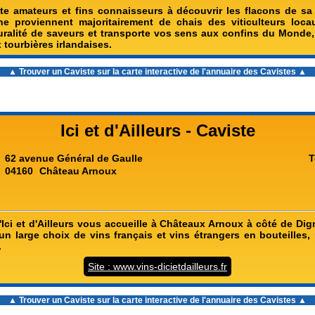
ite amateurs et fins connaisseurs à découvrir les flacons de sa
nne proviennent majoritairement de chais des viticulteurs locau
luralité de saveurs et transporte vos sens aux confins du Monde,
tourbières irlandaises.
▲ Trouver un Caviste sur la carte interactive de l'
annuaire des Cavistes
▲
Ici et d'Ailleurs - Caviste
62 avenue Général de Gaulle
T
04160
Château Arnoux
'Ici et d'Ailleurs vous accueille à Châteaux Arnoux à côté de Dig
n large choix de vins français et vins étrangers en bouteilles,
.
Site : www.vins-dicietdailleurs.fr
▲ Trouver un Caviste sur la carte interactive de l'
annuaire des Cavistes
▲