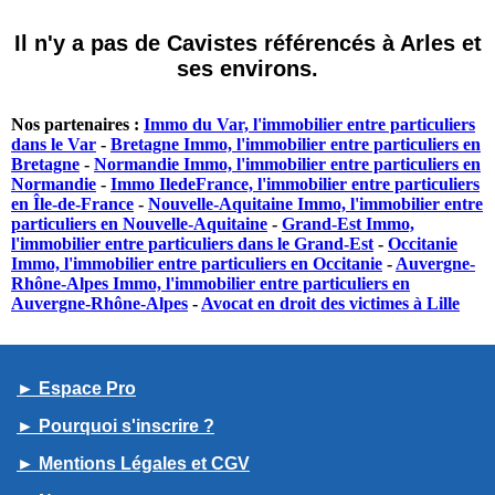
Il n'y a pas de Cavistes référencés à Arles et
ses environs.
Nos partenaires :
Immo du Var, l'immobilier entre particuliers
dans le Var
-
Bretagne Immo, l'immobilier entre particuliers en
Bretagne
-
Normandie Immo, l'immobilier entre particuliers en
Normandie
-
Immo IledeFrance, l'immobilier entre particuliers
en Île-de-France
-
Nouvelle-Aquitaine Immo, l'immobilier entre
particuliers en Nouvelle-Aquitaine
-
Grand-Est Immo,
l'immobilier entre particuliers dans le Grand-Est
-
Occitanie
Immo, l'immobilier entre particuliers en Occitanie
-
Auvergne-
Rhône-Alpes Immo, l'immobilier entre particuliers en
Auvergne-Rhône-Alpes
-
Avocat en droit des victimes à Lille
► Espace Pro
► Pourquoi s'inscrire ?
► Mentions Légales et CGV