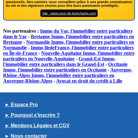
passionnés. Nos cavistes vous conseillent grâce à une grande connaissance
du vin et des vignerons choisis pour être leurs partenaires privilégiés.
Site : www.cave-de-longchamp.com
Nos partenaires :
Immo du Var, l'immobilier entre particuliers
dans le Var
-
Bretagne Immo, l'immobilier entre particuliers en
Bretagne
-
Normandie Immo, l'immobilier entre particuliers en
Normandie
-
Immo IledeFrance, l'immobilier entre particuliers
en Île-de-France
-
Nouvelle-Aquitaine Immo, l'immobilier entre
particuliers en Nouvelle-Aquitaine
-
Grand-Est Immo,
l'immobilier entre particuliers dans le Grand-Est
-
Occitanie
Immo, l'immobilier entre particuliers en Occitanie
-
Auvergne-
Rhône-Alpes Immo, l'immobilier entre particuliers en
Auvergne-Rhône-Alpes
-
Avocat en droit du crédit à Lille
► Espace Pro
► Pourquoi s'inscrire ?
► Mentions Légales et CGV
► Nous contacter