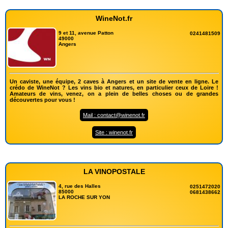
WineNot.fr
9 et 11, avenue Patton
0241481509
49000
Angers
Un caviste, une équipe, 2 caves à Angers et un site de vente en ligne. Le
crédo de WineNot ? Les vins bio et natures, en particulier ceux de Loire !
Amateurs de vins, venez, on a plein de belles choses ou de grandes
découvertes pour vous !
Mail : contact@winenot.fr
Site : winenot.fr
LA VINOPOSTALE
4, rue des Halles
0251472020
85000
0681438662
LA ROCHE SUR YON