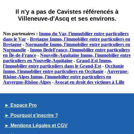
Il n'y a pas de Cavistes référencés à
Villeneuve-d'Ascq et ses environs.
Nos partenaires :
Immo du Var, l'immobilier entre particuliers
dans le Var
-
Bretagne Immo, l'immobilier entre particuliers en
Bretagne
-
Normandie Immo, l'immobilier entre particuliers en
Normandie
-
Immo IledeFrance, l'immobilier entre particuliers
en Île-de-France
-
Nouvelle-Aquitaine Immo, l'immobilier entre
particuliers en Nouvelle-Aquitaine
-
Grand-Est Immo,
l'immobilier entre particuliers dans le Grand-Est
-
Occitanie
Immo, l'immobilier entre particuliers en Occitanie
-
Auvergne-
Rhône-Alpes Immo, l'immobilier entre particuliers en
Auvergne-Rhône-Alpes
-
Avocat en droit des victimes à Lille
► Espace Pro
► Pourquoi s'inscrire ?
► Mentions Légales et CGV