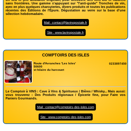
sans frontières. Une gamme s'appuyant sur "l'anti-guide" Tronches de vin,
avec en plus quelques charcuteries, divers produits et toutes les publications
récentes des Éditions de l’Épure. Dégustation au verre sur la base d'une
sélection hebdomadaire.
Mail : contact@lavinopostale.fr
Site : www.lavinopostale.fr
COMPTOIRS DES ISLES
Route d'Avranches 'Les Isles'
0233897450
50600
st hilaire du harcouet
Le Comptoir à VINS : Cave à Vins & Spiritueux / Bières / Whisky... Mais aussi:
vous trouverez : Des Produits régionaux / Épicerie fine, pour Faire vos
Paniers Gourmands.
Mail : contact@comptoirs-des-isles.com
Site : www.comptoirs-des-isles.com