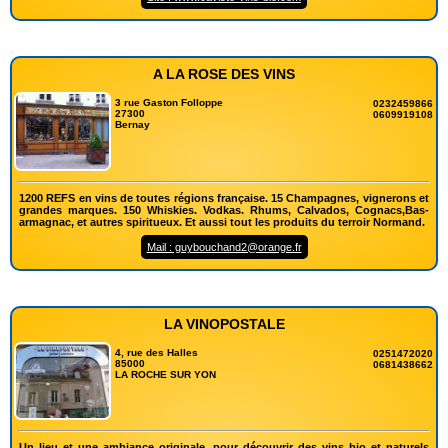
A LA ROSE DES VINS
3 rue Gaston Folloppe
0232459866
27300
0609919108
Bernay
1200 REFS en vins de toutes régions française. 15 Champagnes, vignerons et
grandes marques. 150 Whiskies. Vodkas. Rhums, Calvados, Cognacs,Bas-
armagnac, et autres spiritueux. Et aussi tout les produits du terroir Normand.
Mail : guybouchand2@orange.fr
LA VINOPOSTALE
4, rue des Halles
0251472020
85000
0681438662
LA ROCHE SUR YON
Un lieu et une ambiance originale, pour découvrir des vins bio et naturels