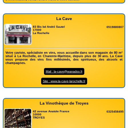
La Cave
83 Bis bd André Sautel
0519880807
17000
La Rochelle
Votre caviste, spécialiste en vins, vous accueille dans son magasin de 80 m²
situé à La Rochelle, en Charente-Maritime, depuis plus de 30 ans. La Cave
vous propose des vins fins millésimés, des spiritueux, des alcools et
champagnes.
Mail : la-cave@wanadoo.fr
Site : www.la-cave-larochelle.fr
La Vinothèque de Troyes
42 avenue Anatole France
0325458495
10000
TROYES