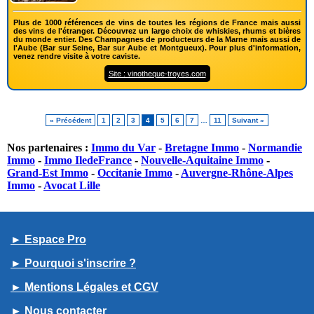
Plus de 1000 références de vins de toutes les régions de France mais aussi
des vins de l'étranger. Découvrez un large choix de whiskies, rhums et bières
du monde entier. Des Champagnes de producteurs de la Marne mais aussi de
l'Aube (Bar sur Seine, Bar sur Aube et Montgueux). Pour plus d'information,
venez rendre visite à votre caviste.
Site : vinotheque-troyes.com
« Précédent
1
2
3
4
5
6
7
…
11
Suivant »
Nos partenaires :
Immo du Var
-
Bretagne Immo
-
Normandie
Immo
-
Immo IledeFrance
-
Nouvelle-Aquitaine Immo
-
Grand-Est Immo
-
Occitanie Immo
-
Auvergne-Rhône-Alpes
Immo
-
Avocat Lille
► Espace Pro
► Pourquoi s'inscrire ?
► Mentions Légales et CGV
► Nous contacter