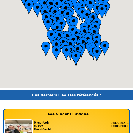
Les derniers Cavistes référencés :
Cave Vincent Lavigne
9 rue foch
0387299216
57500
0603831029
Saint-Avold