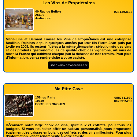
Les Vins de Propriétaires
40 Rue de Belfort
0381303632
25400
Audincourt
Marie-Line et Bernard Fraisse les Vins de Propriétaires est une entreprise
familiale. Rejoints depuis quelques années par leur fils Pierre-Jean puis par
Lydie en 2008, ils restent fidèles à la même démarche : sélectionnés des vins
et des produits gastronomiques de qualité chez des vignerons, artisans de
toute la France qui cultivent chaque jour la richesse de nos terroirs. Pour plus
d'information, venez rendre visite à votre caviste.
Site : www.cave-fraisse.fr
Ma Ptite Cave
159 rue Paris
0587511960
19110
0629915263
BORT LES ORGUES
Découvrez notre large choix de vins, spiritueux et coffrets, pour tous les
budgets. Si vous souhaitez offrir un cadeau personnalisé, nous proposons
également des caisses en bois, des coffrets et des vins millésimés. Pour plus
d'information, venez rendre visite à votre caviste.