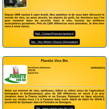
Depuis 1999 caviste à saint Avold, Mon ambition et de vous faire découvrir le
monde du vins, ou autre alcools, les plaisirs du goût, les émotions que l'on
peut ressentir dans les accords mets et vins, trouvez les meilleurs
associations gustatives. Près de 1200 références vous attendent. Je lève mon
verre à votre venue.
Mail : Contact@vincent-lavigne.fr
Site : Vins-Whisky-Rhums-Dégustations
Planète Vins Bio
kernèvez-mézaven
0298948331
29140
Saint-Yvi
Vente sur internet de vins, spiritueux, bières et cidres issus de l'agriculture
biologique et biodynamique, plus de 200 références en stock à ce jour
,livraison dans la France entière et en Europe, Paiement en ligne sécurisé,
vente sur rendez-vous 1 h à l'avance dans notre dépôt de Saint-Yvi 29140 à
proximité de Quimper dans le Finistère en Bretagne.
Site : www.caviste-vins-bio.com