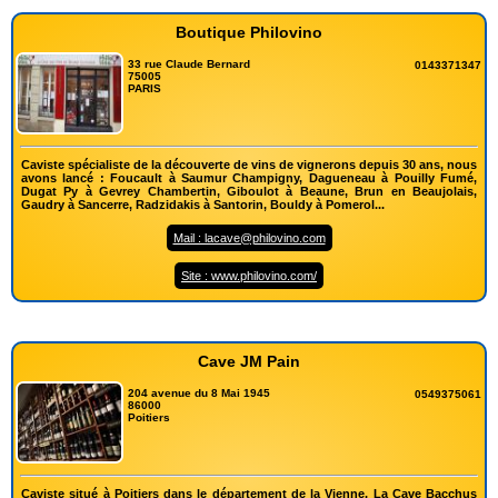
Boutique Philovino
33 rue Claude Bernard
0143371347
75005
PARIS
Caviste spécialiste de la découverte de vins de vignerons depuis 30 ans, nous
avons lancé : Foucault à Saumur Champigny, Dagueneau à Pouilly Fumé,
Dugat Py à Gevrey Chambertin, Giboulot à Beaune, Brun en Beaujolais,
Gaudry à Sancerre, Radzidakis à Santorin, Bouldy à Pomerol...
Mail : lacave@philovino.com
Site : www.philovino.com/
Cave JM Pain
204 avenue du 8 Mai 1945
0549375061
86000
Poitiers
Caviste situé à Poitiers dans le département de la Vienne, La Cave Bacchus