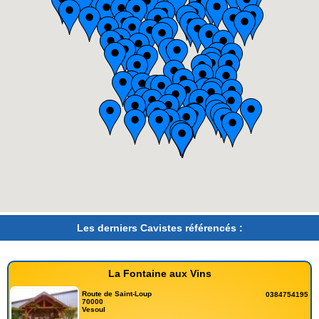
Les derniers Cavistes référencés :
La Fontaine aux Vins
Route de Saint-Loup
0384754195
70000
Vesoul