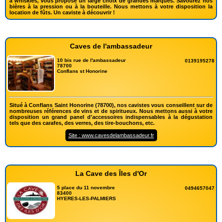
à whiskies, vous propose un large choix de grandes marques. Savourez nos
bières à la pression ou à la bouteille. Nous mettons à votre disposition la
location de fûts. Un caviste à découvrir !
Caves de l'ambassadeur
10 bis rue de l'ambassadeur
0139195278
78700
Conflans st Honorine
Situé à Conflans Saint Honorine (78700), nos cavistes vous conseillent sur de
nombreuses références de vins et de spiritueux. Nous mettons aussi à votre
disposition un grand panel d'accessoires indispensables à la dégustation
tels que des carafes, des verres, des tire-bouchons, etc.
Site : www.cavesdelambassadeur.fr
La Cave des Îles d'Or
5 place du 11 novembre
0494657047
83400
HYERES-LES-PALMIERS