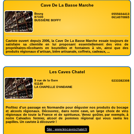
Cave De La Basse Marche
Bourg
0555604413
87330
0614070865
BUSSIÈRE BOFFY
Caviste ouvert depuis 2006, la Cave De La Basse Marche essaie toujours de
satisfaire sa clientèle en lui proposant essentiellement des vins de
propriétaires-récoltants en bouteilles et fontaines à vin, ainsi que des
produits régionaux d'artisan, bière artisanale, coffrets, cadeaux, ...
Les Caves Chatel
9 rue de la Gare
0233382308
61140
LA CHAPELLE D'ANDAINE
Profitez d'un passage en Normandie pour déguster nos produits du bocage
et alcools régionaux. Découvrez, dans notre cave, un large choix de vins
régionaux de toute la France et de spiritueux. Venez goûter, par exemple, à
notre Calvados fermier, alcool de pommes régional qui vous ravira les
papilles. Un caviste à découvrir !
Site : www.lescaveschatel.fr