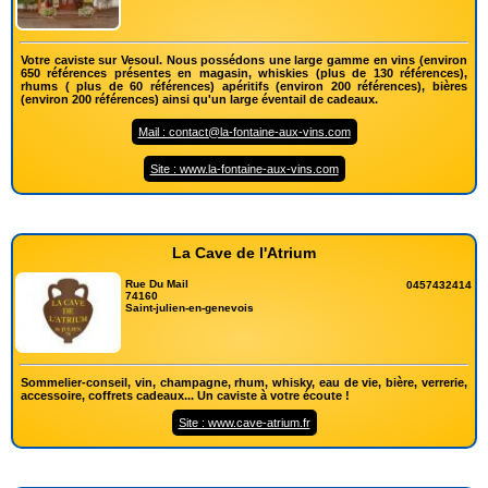
Votre caviste sur Vesoul. Nous possédons une large gamme en vins (environ
650 références présentes en magasin, whiskies (plus de 130 références),
rhums ( plus de 60 références) apéritifs (environ 200 références), bières
(environ 200 références) ainsi qu'un large éventail de cadeaux.
Mail : contact@la-fontaine-aux-vins.com
Site : www.la-fontaine-aux-vins.com
La Cave de l'Atrium
Rue Du Mail
0457432414
74160
Saint-julien-en-genevois
Sommelier-conseil, vin, champagne, rhum, whisky, eau de vie, bière, verrerie,
accessoire, coffrets cadeaux... Un caviste à votre écoute !
Site : www.cave-atrium.fr