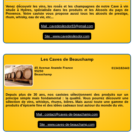
Venez découvrir les vins, les rosés et les champagnes de notre Cave à vin
située à Hyères, spécialisée dans les produits et les Alcools du pays de
Provence. Votre caviste vous propose aussi tous les alcools de prestige,
rhum, whisky, eau de vie, etc...
Mail : cavedesilesdor83@gmail.com
Site : www.cavedesilesdor.com
Les Caves de Beauchamp
45 Avenue Anatole France
0134182443
95250
Beauchamp
Depuis plus de 30 ans, nos cavistes sélectionnent des produits sur un
principe simple mais fondamental : la qualité. Vous pourrez découvrir une
sélection de vins, whiskys, rhums, bières. Mais aussi toute une gamme de
produits d'épicerie fine et des idées cadeaux tout autour du monde du vin.
Mail : contact@caves-de-beauchamp.com
Site : www.caves-de-beauchamp.com