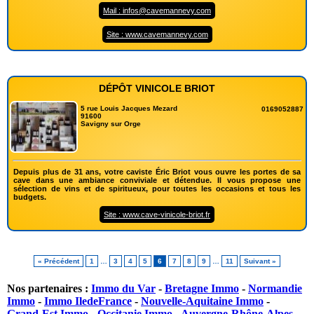
Mail : infos@cavemannevy.com
Site : www.cavemannevy.com
DÉPÔT VINICOLE BRIOT
5 rue Louis Jacques Mezard
0169052887
91600
Savigny sur Orge
Depuis plus de 31 ans, votre caviste Éric Briot vous ouvre les portes de sa
cave dans une ambiance conviviale et détendue. Il vous propose une
sélection de vins et de spiritueux, pour toutes les occasions et tous les
budgets.
Site : www.cave-vinicole-briot.fr
« Précédent
1
…
3
4
5
6
7
8
9
…
11
Suivant »
Nos partenaires :
Immo du Var
-
Bretagne Immo
-
Normandie
Immo
-
Immo IledeFrance
-
Nouvelle-Aquitaine Immo
-
Grand-Est Immo
-
Occitanie Immo
-
Auvergne-Rhône-Alpes