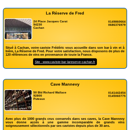
La Réserve de Fred
24 Place Jacques Carat
0149860664
94230
0686376979
Cachan
Situé à Cachan, votre caviste Frédéric vous accueille dans son bar à vin et à
bière, La Réserve de Fred. Pour votre satisfaction, nous disposons de plus de
120 références de vins en provenance de toute la France.
Site : www.caviste-bar-lareserve-cachan.fr
Cave Mannevy
50 Bld Richard Wallace
0141442454
92800
0145060775
Puteaux
Avec plus de 1000 grands crus conservés dans ses caves, la Cave Mannevy
vous donne accès à une gamme incomparable de grands vins
soigneusement sélectionnés par ses cavistes depuis plus de 30 ans.