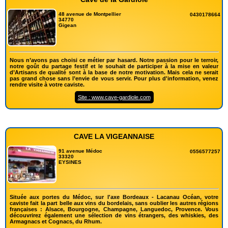
48 avenue de Montpellier
0430178664
34770
Gigean
Nous n’avons pas choisi ce métier par hasard. Notre passion pour le terroir,
notre goût du partage festif et le souhait de participer à la mise en valeur
d’Artisans de qualité sont à la base de notre motivation. Mais cela ne serait
pas grand chose sans l’envie de vous servir. Pour plus d'information, venez
rendre visite à votre caviste.
Site : www.cave-gardiole.com
CAVE LA VIGEANNAISE
91 avenue Médoc
0556577257
33320
EYSINES
Située aux portes du Médoc, sur l'axe Bordeaux - Lacanau Océan, votre
caviste fait la part belle aux vins du bordelais, sans oublier les autres régions
françaises : Alsace, Bourgogne, Champagne, Languedoc, Provence. Vous
découvrirez également une sélection de vins étrangers, des whiskies, des
Armagnacs et Cognacs, du Rhum.