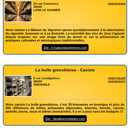
23 rue Commerce
0384244460
39000
LONS LE SAUNIER
Votre caviste La Maison du Vigneron œuvre quotidiennement à la valorisation
du vignoble Jurassien et à sa diversité. La notoriété des vins du Jura s’appuie
depuis toujours sur une image forte du terroir et sur la préservation de
pratiques culturales et œnologiques traditionnelles.
Site : fr.maisonduvigneron.com
La bulle grenobloise - Caviste
8 rue Lesdiguières
0983740435
38000
0663800267
GRENOBLE
Votre caviste La bulle grenobloise, c'est 30 brasseries en boutique et plus de
250 références de bières artisanales régionales, blanche, blonde, rousse,
ambrée, brune, stout et bières aromatisées. Il y en a pour tous les budgets !!!
Site : labullegrenobloise.com