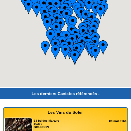
Les derniers Cavistes référencés :
Les Vins du Soleil
63 bd des Martyrs
0565412165
46300
GOURDON